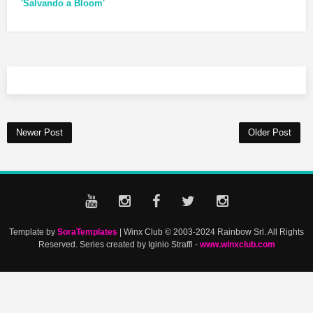
'Salvando a Bloom'
Newer Post
Older Post
Template by
SoraTemplates
| Winx Club © 2003-2024 Rainbow Srl. All Rights
Reserved. Series created by Iginio Straffi -
www.winxclub.com