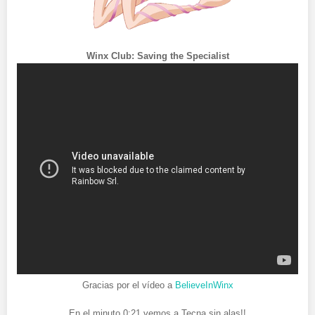
Winx Club: Saving the Specialist
Gracias por el vídeo a
BelieveInWinx
En el minuto 0:21 vemos a Tecna sin alas!!