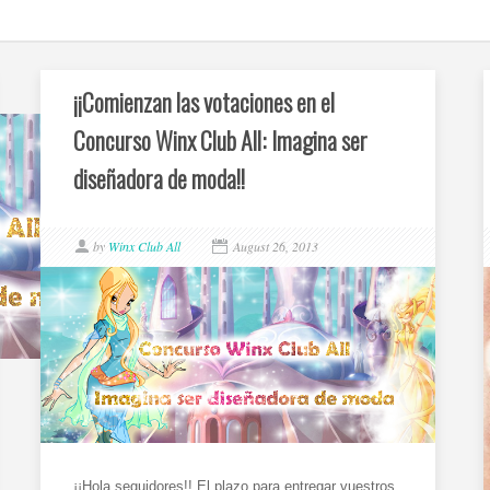
¡¡Comienzan las votaciones en el
Concurso Winx Club All: Imagina ser
diseñadora de moda!!
by
Winx Club All
August 26, 2013
¡¡Hola seguidores!! El plazo para entregar vuestros