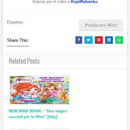
KupiRebenku
Gracias por el vídeo a
Etiquetas:
Productos Winx
Share This:
Related Posts
NEW WINX BOOK! - ''Due magici
cuccioli per le Winx'' [Italy]