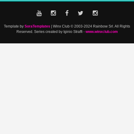
Template by
SoraTemplates
| Winx Club © 2003-2024 Rainbow Srl. All Rights
Reserved. Series created by Iginio Straffi -
www.winxclub.com