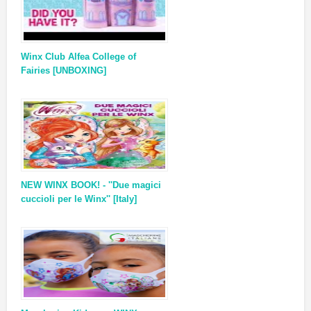
Winx Club Alfea College of
Fairies [UNBOXING]
NEW WINX BOOK! - ''Due magici
cuccioli per le Winx'' [Italy]