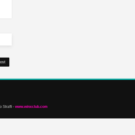
ost
 Straffi -
www.winxclub.com