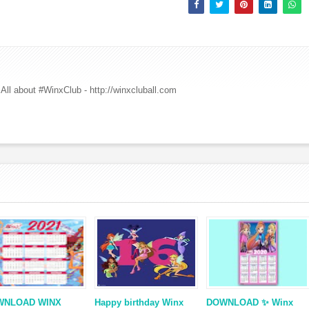
All about #WinxClub - http://winxcluball.com
WNLOAD WINX
Happy birthday Winx
DOWNLOAD ✨ Winx