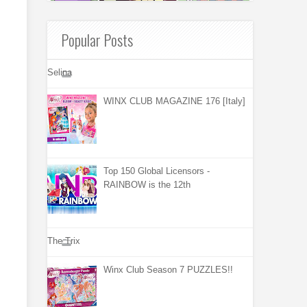
Popular Posts
Selina
WINX CLUB MAGAZINE 176 [Italy]
Top 150 Global Licensors -
RAINBOW is the 12th
The Trix
Winx Club Season 7 PUZZLES!!