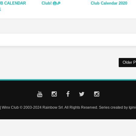
UB CALENDAR
Club! 🎂🎉
Club Calendar 2020
1
Older P
| Winx Club © 2003-2024 Rainbow Srl. All Rights Reserved. Series created by Iginio