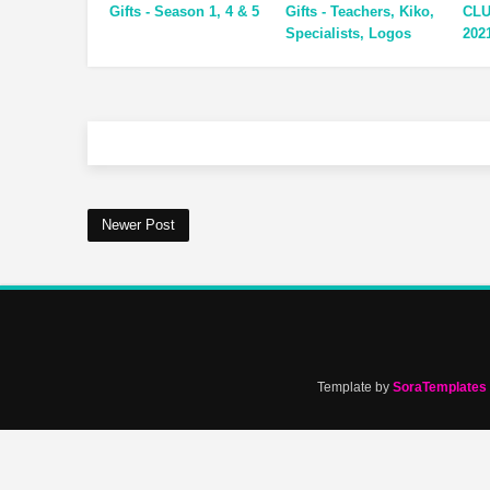
Gifts - Season 1, 4 & 5
Gifts - Teachers, Kiko,
CL
Specialists, Logos
202
Newer Post
Template by
SoraTemplates