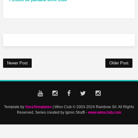
Newer Post
Older Post
Template by
SoraTemplates
| Winx Club © 2003-2024 Rainbow Srl. All Rights
Reserved. Series created by Iginio Straffi -
www.winxclub.com