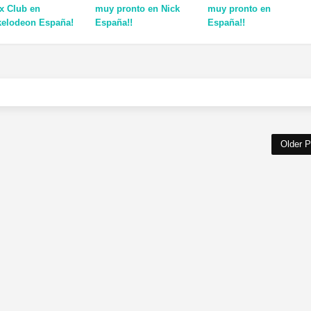
x Club en
muy pronto en Nick
muy pronto en
kelodeon España!
España!!
España!!
Older P