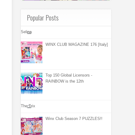
Popular Posts
Selina
WINX CLUB MAGAZINE 176 [Italy]
Top 150 Global Licensors -
RAINBOW is the 12th
The Trix
Winx Club Season 7 PUZZLES!!