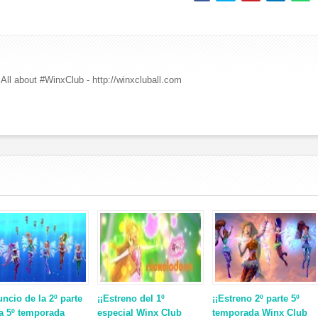
All about #WinxClub - http://winxcluball.com
ncio de la 2º parte
¡¡Estreno del 1º
¡¡Estreno 2º parte 5º
la 5º temporada
especial Winx Club
temporada Winx Club