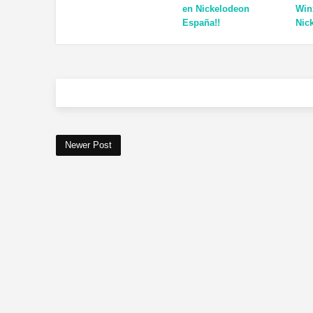
en Nickelodeon
Win
España!!
Nic
Newer Post