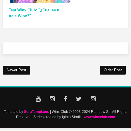
Test Winx Club: "¿Cual es tu
traje Winx?"
Newer Post
Older Post
Template by
SoraTemplates
| Winx Club © 2003-2024 Rainbow Srl. All Rights
Reserved. Series created by Iginio Straffi -
www.winxclub.com