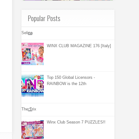
Popular Posts
Selina
WINX CLUB MAGAZINE 176 [Italy]
Top 150 Global Licensors -
RAINBOW is the 12th
The Trix
Winx Club Season 7 PUZZLES!!