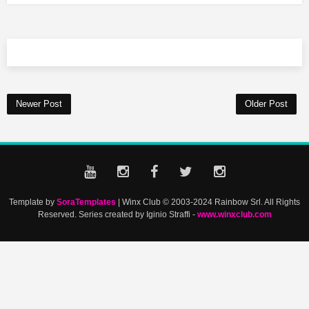
Newer Post
Older Post
Template by
SoraTemplates
| Winx Club © 2003-2024 Rainbow Srl. All Rights
Reserved. Series created by Iginio Straffi -
www.winxclub.com