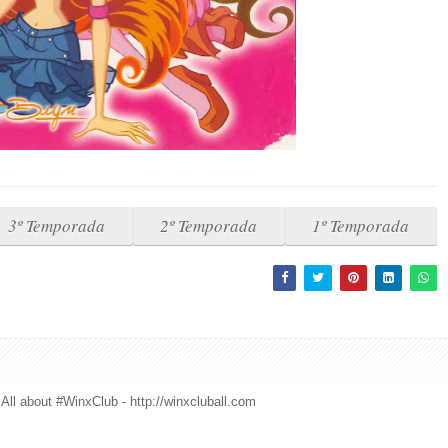
3º Temporada
2º Temporada
1º Temporada
All about #WinxClub - http://winxcluball.com