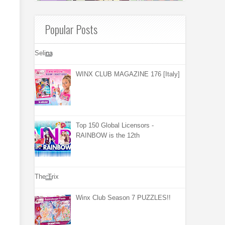
Popular Posts
Selina
WINX CLUB MAGAZINE 176 [Italy]
Top 150 Global Licensors -
RAINBOW is the 12th
The Trix
Winx Club Season 7 PUZZLES!!