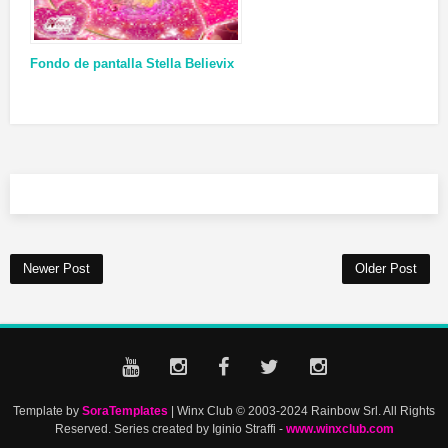
Fondo de pantalla Stella Believix
Newer Post
Older Post
Template by
SoraTemplates
| Winx Club © 2003-2024 Rainbow Srl. All Rights
Reserved. Series created by Iginio Straffi -
www.winxclub.com