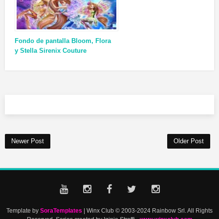
Fondo de pantalla Bloom, Flora
y Stella Sirenix Couture
Newer Post
Older Post
Template by
SoraTemplates
| Winx Club © 2003-2024 Rainbow Srl. All Rights