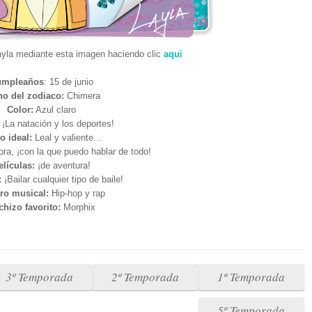
la mediante esta imagen haciendo clic
aqui
umpleaños
: 15 de junio
no del zodiaco:
Chimera
Color:
Azul claro
¡La natación y los deportes!
o ideal:
Leal y valiente...
ora, ¡con la que puedo hablar de todo!
elículas:
¡de aventura!
:
¡Bailar cualquier tipo de baile!
ro musical:
Hip-hop y rap
chizo favorito:
Morphix
3º Temporada
2º Temporada
1º Temporada
5º Temporada