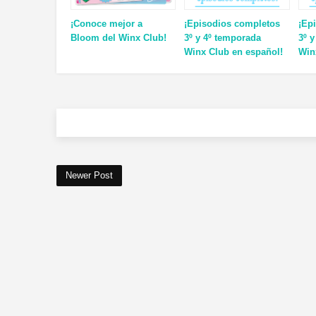
¡Conoce mejor a
¡Episodios completos
¡Ep
Bloom del Winx Club!
3º y 4º temporada
3º 
Winx Club en español!
Win
Newer Post