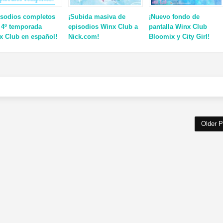
isodios completos
¡Subida masiva de
¡Nuevo fondo de
y 4º temporada
episodios Winx Club a
pantalla Winx Club
x Club en español!
Nick.com!
Bloomix y City Girl!
Older P