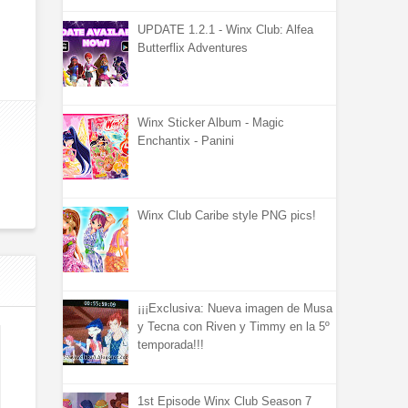
UPDATE 1.2.1 - Winx Club: Alfea
Butterflix Adventures
Winx Sticker Album - Magic
Enchantix - Panini
Winx Club Caribe style PNG pics!
¡¡¡Exclusiva: Nueva imagen de Musa
y Tecna con Riven y Timmy en la 5º
temporada!!!
1st Episode Winx Club Season 7