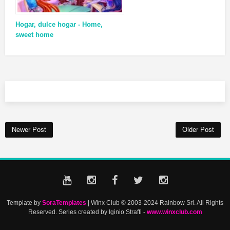
Hogar, dulce hogar - Home,
sweet home
Newer Post
Older Post
Template by
SoraTemplates
| Winx Club © 2003-2024 Rainbow Srl. All Rights
Reserved. Series created by Iginio Straffi -
www.winxclub.com