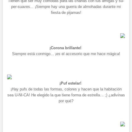
Tienen que ser muy cómodas para las charlas con tus amigas y su-
per-suaves... ¡Siempre hay una guerra de almohadas durante mi
fiesta de pijamas!
¡Corona brillante!
Siempre está conmigo... ¡es el accesorio que me hace mágica!
¡Puf estelar!
¡Hay pufs de todas las formas, colores y hacen que la habitación
sea U-NI-CA! He elegido la que tiene forma de estrella… ;) ¿adivinas
por qué?