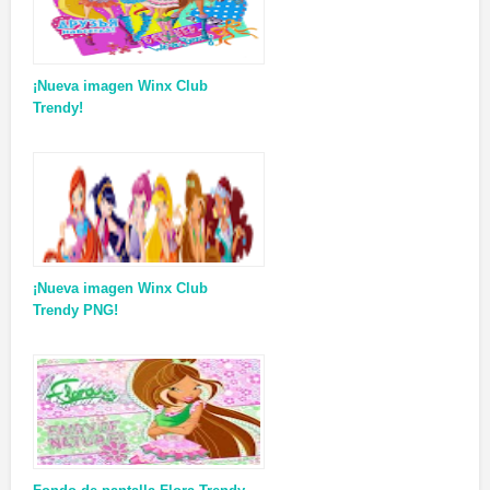
¡Nueva imagen Winx Club
Trendy!
¡Nueva imagen Winx Club
Trendy PNG!