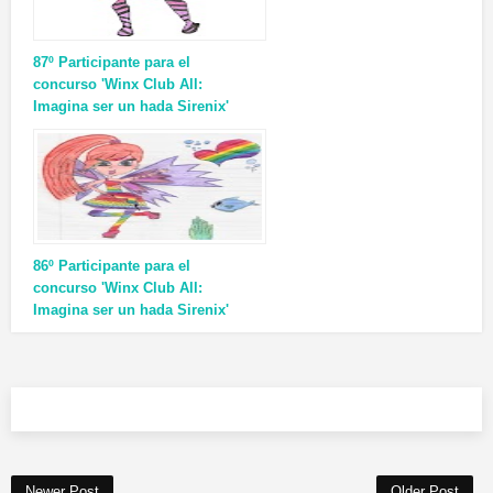
87º Participante para el
concurso 'Winx Club All:
Imagina ser un hada Sirenix'
86º Participante para el
concurso 'Winx Club All:
Imagina ser un hada Sirenix'
Newer Post
Older Post