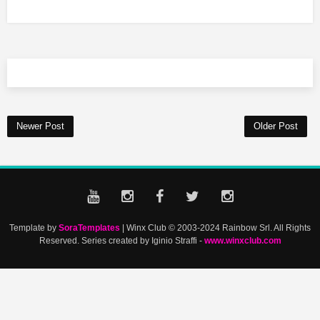
Newer Post
Older Post
Template by
SoraTemplates
| Winx Club © 2003-2024 Rainbow Srl. All Rights
Reserved. Series created by Iginio Straffi -
www.winxclub.com