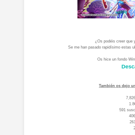
¿Os podéis creer que 
Se me han pasado rapidísimo estas ult
Os hice un fondo Winx
Desc
También os dejo un
7,82
1.8
591 susc
406
26