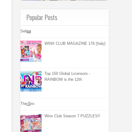
Popular Posts
Selina
WINX CLUB MAGAZINE 176 [Italy]
Top 150 Global Licensors -
RAINBOW is the 12th
The Trix
Winx Club Season 7 PUZZLES!!