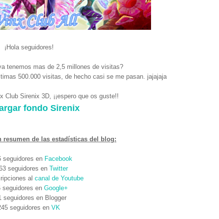
¡Hola seguidores!
ya tenemos mas de 2,5 millones de visitas?
imas 500.000 visitas, de hecho casi se me pasan. jajajaja
 Club Sirenix 3D, ¡¡espero que os guste!!
argar fondo Sirenix
 resumen de las estadísticas del blog:
6 seguidores en
Facebook
63 seguidores en
Twitter
ripciones al
canal de Youtube
 seguidores en
Google+
1 seguidores en Blogger
245 seguidores en
VK