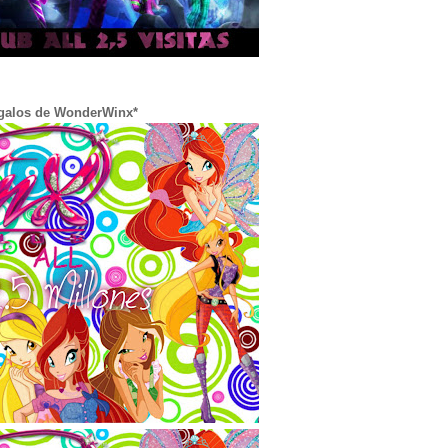
galos de WonderWinx*