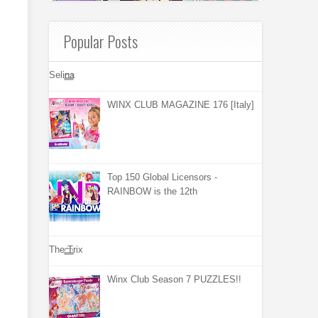
Popular Posts
Selina
WINX CLUB MAGAZINE 176 [Italy]
Top 150 Global Licensors -
RAINBOW is the 12th
The Trix
Winx Club Season 7 PUZZLES!!