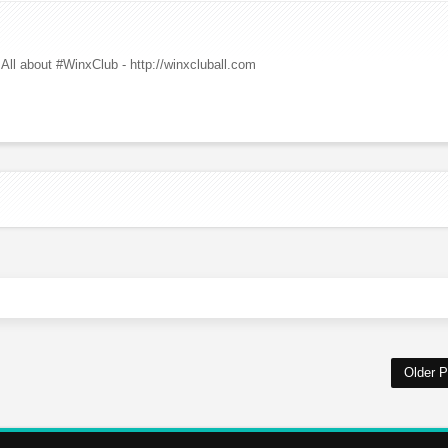
All about #WinxClub - http://winxcluball.com
Older P