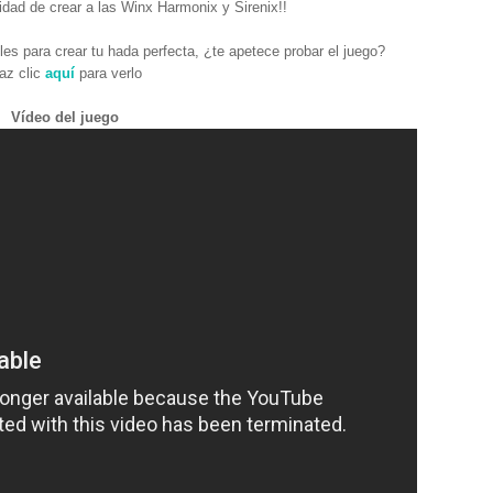
idad de crear a las Winx Harmonix y Sirenix!!
s para crear tu hada perfecta, ¿te apetece probar el juego?
az clic
aquí
para verlo
Vídeo del juego