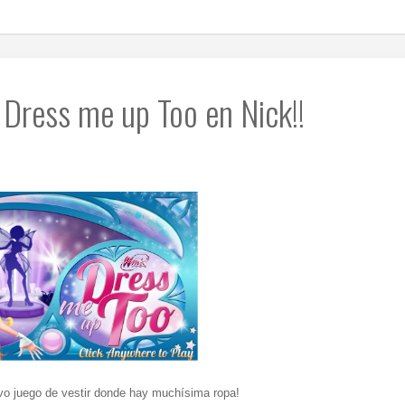
 Dress me up Too en Nick!!
vo juego de vestir donde hay muchísima ropa!