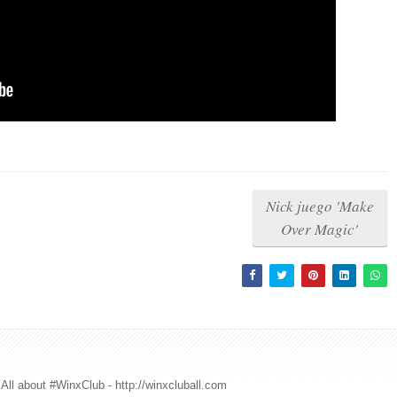
Nick juego 'Make
Over Magic'
All about #WinxClub - http://winxcluball.com