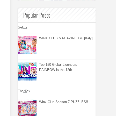
Popular Posts
Selina
WINX CLUB MAGAZINE 176 [Italy]
Top 150 Global Licensors -
RAINBOW is the 12th
The Trix
Winx Club Season 7 PUZZLES!!