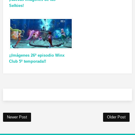
Selkies!
¡¡Imágenes 26º episodio Winx
Club 5º temporada!!
Newer Post
Older Post