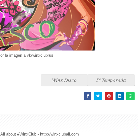
or la imagen a vk/winxclubrus
Winx Disco
5º Temporada
All about #WinxClub - http://winxcluball.com