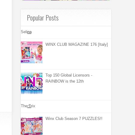
Popular Posts
Selina
WINX CLUB MAGAZINE 176 [Italy]
Top 150 Global Licensors -
RAINBOW is the 12th
The Trix
Winx Club Season 7 PUZZLES!!