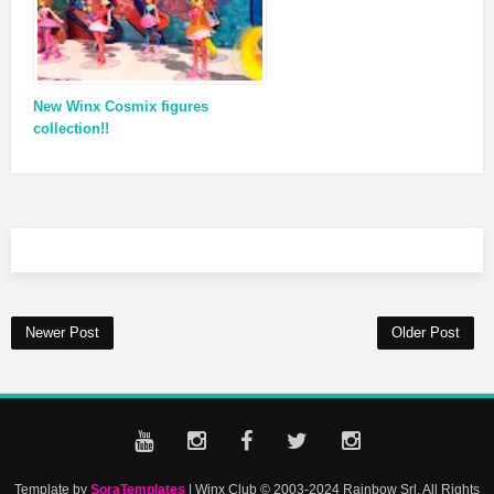
New Winx Cosmix figures
collection!!
Newer Post
Older Post
Template by
SoraTemplates
| Winx Club © 2003-2024 Rainbow Srl. All Rights