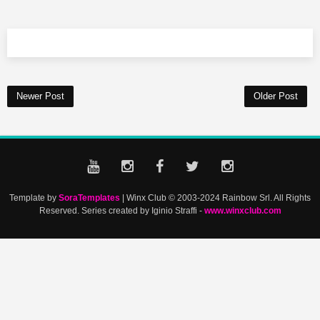
Newer Post
Older Post
Template by
SoraTemplates
| Winx Club © 2003-2024 Rainbow Srl. All Rights
Reserved. Series created by Iginio Straffi -
www.winxclub.com