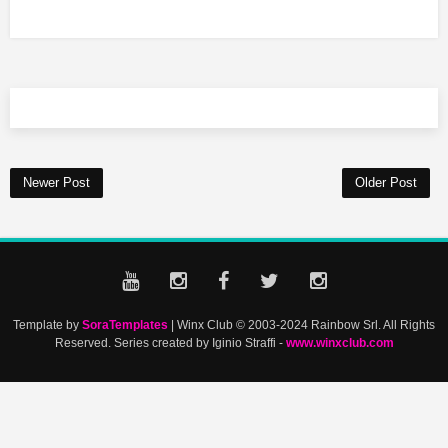
Newer Post
Older Post
Template by
SoraTemplates
| Winx Club © 2003-2024 Rainbow Srl. All Rights
Reserved. Series created by Iginio Straffi -
www.winxclub.com