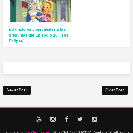
¡¡Ganadores y respuestas a las
preguntas del Episodio 16: "The
Eclipse"!!
Newer Post
Older Post
Template by
SoraTemplates
| Winx Club © 2003-2024 Rainbow Srl. All Rights