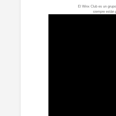
El Winx Club es un grup
siempre están 