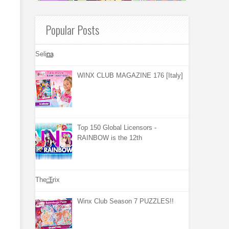
Popular Posts
Selina
WINX CLUB MAGAZINE 176 [Italy]
Top 150 Global Licensors -
RAINBOW is the 12th
The Trix
Winx Club Season 7 PUZZLES!!