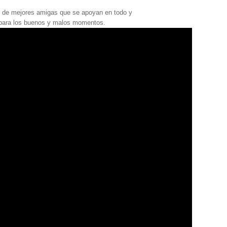
o de mejores amigas que se apoyan en todo y
para los buenos y malos momentos.