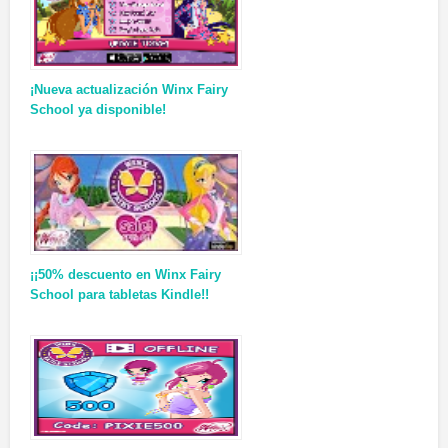
¡Nueva actualización Winx Fairy
School ya disponible!
¡¡50% descuento en Winx Fairy
School para tabletas Kindle!!