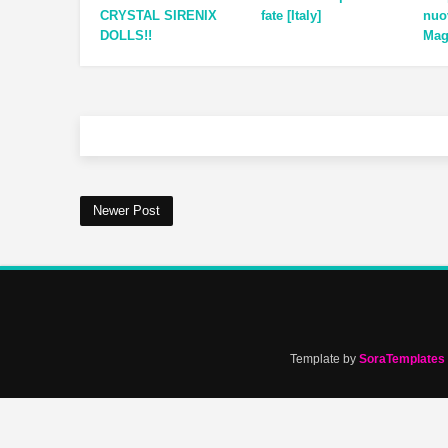
CRYSTAL SIRENIX
fate [Italy]
nuo
DOLLS!!
Magi
Newer Post
Template by
SoraTemplates