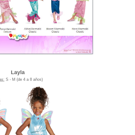
Layla
as:
S - M (de 4 a 8 años)