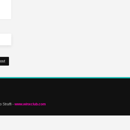
ost
 Straffi -
www.winxclub.com