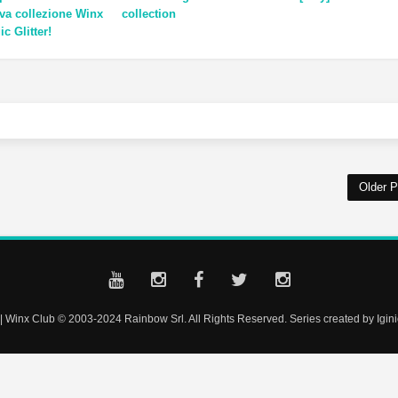
va collezione Winx
collection
c Glitter!
Older P
| Winx Club © 2003-2024 Rainbow Srl. All Rights Reserved. Series created by Iginio