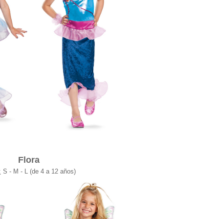
Flora
:
S - M - L (de 4 a 12 años)