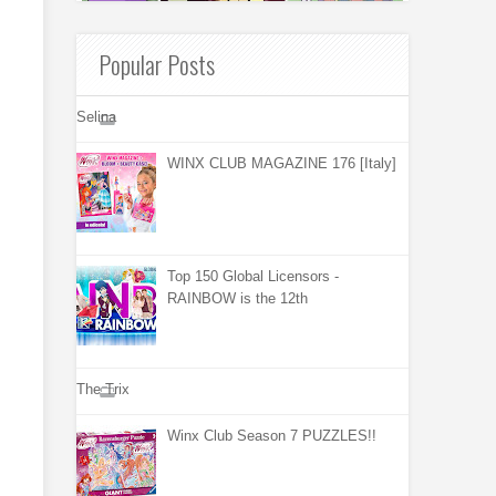
Popular Posts
Selina
WINX CLUB MAGAZINE 176 [Italy]
Top 150 Global Licensors -
RAINBOW is the 12th
The Trix
Winx Club Season 7 PUZZLES!!