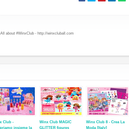
All about #WinxClub - http://winxcluball.com
x Club -
Winx Club MAGIC
Winx Club 8 - Crea La
priamo insieme la
GLITTER figures
Moda [Italy]