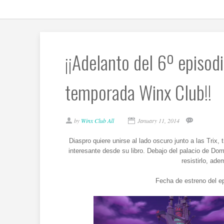
¡¡Adelanto del 6º episod
temporada Winx Club!!
by
Winx Club All
January 11, 2014
Diaspro quiere unirse al lado oscuro junto a las Trix,
interesante desde su libro. Debajo del palacio de Do
resistirlo, ad
Fecha de estreno del e