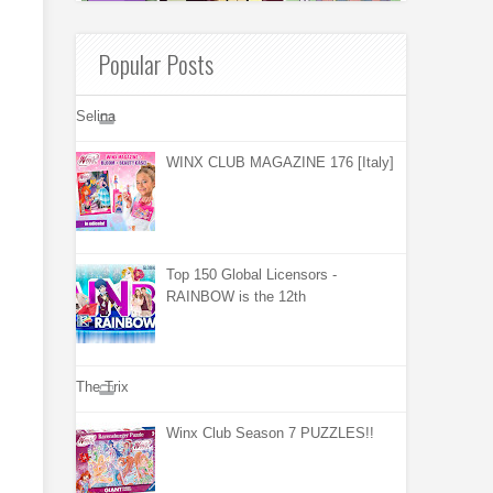
Popular Posts
Selina
WINX CLUB MAGAZINE 176 [Italy]
Top 150 Global Licensors -
RAINBOW is the 12th
The Trix
Winx Club Season 7 PUZZLES!!