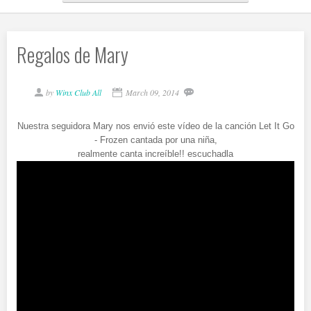
Regalos de Mary
by
Winx Club All
March 09, 2014
Nuestra seguidora Mary nos envió este vídeo de la canción Let It Go
- Frozen cantada por una niña,
realmente canta increíble!! escuchadla