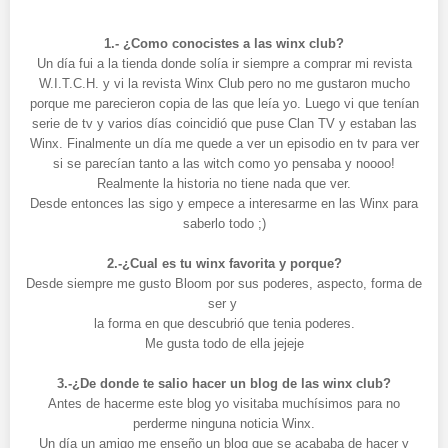
1.- ¿Como conocistes a las winx club?
Un día fui a la tienda donde solía ir siempre a comprar mi revista
W.I.T.C.H. y vi la revista Winx Club pero no me gustaron mucho
porque me parecieron copia de las que leía yo. Luego vi que tenían
serie de tv y varios días coincidió que puse Clan TV y estaban las
Winx. Finalmente un día me quede a ver un episodio en tv para ver
si se parecían tanto a las witch como yo pensaba y noooo!
Realmente la historia no tiene nada que ver.
Desde entonces las sigo y empece a interesarme en las Winx para
saberlo todo ;)
2.-¿Cual es tu winx favorita y porque?
Desde siempre me gusto Bloom por sus poderes, aspecto, forma de
ser y
la forma en que descubrió que tenia poderes.
Me gusta todo de ella jejeje
3.-¿De donde te salio hacer un blog de las winx club?
Antes de hacerme este blog yo visitaba muchísimos para no
perderme ninguna noticia Winx.
Un día un amigo me enseño un blog que se acababa de hacer y