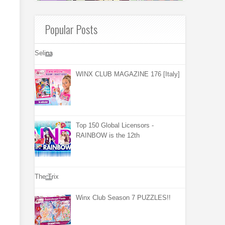
Popular Posts
Selina
WINX CLUB MAGAZINE 176 [Italy]
Top 150 Global Licensors -
RAINBOW is the 12th
The Trix
Winx Club Season 7 PUZZLES!!