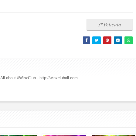
3º Pelicula
All about #WinxClub - http://winxcluball.com