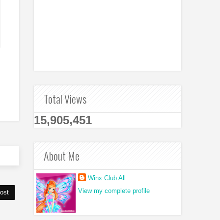
Total Views
15,905,451
About Me
Winx Club All
View my complete profile
ost