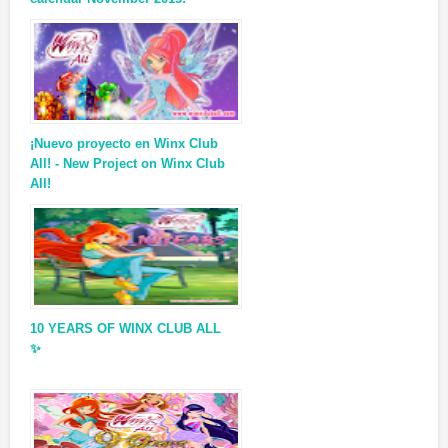
¡Nuevo proyecto en Winx Club
All! - New Project on Winx Club
All!
10 YEARS OF WINX CLUB ALL
✨