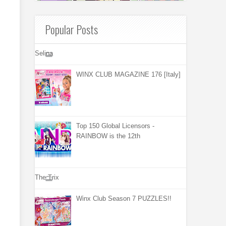
Popular Posts
Selina
WINX CLUB MAGAZINE 176 [Italy]
Top 150 Global Licensors -
RAINBOW is the 12th
The Trix
Winx Club Season 7 PUZZLES!!