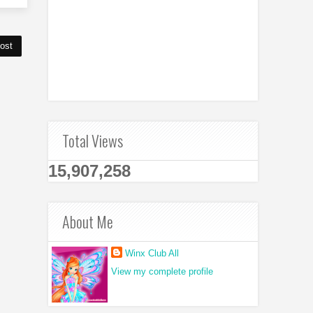
ost
Total Views
15,907,258
About Me
Winx Club All
View my complete profile