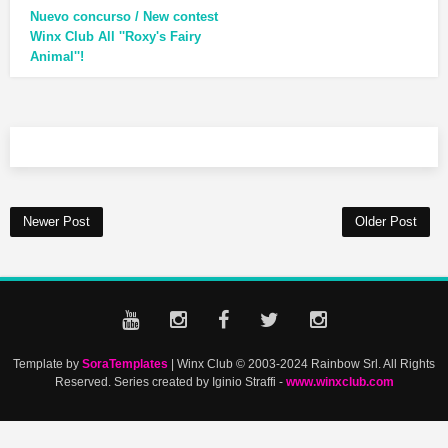
Nuevo concurso / New contest
Winx Club All ''Roxy's Fairy
Animal''!
Newer Post
Older Post
Template by
SoraTemplates
| Winx Club © 2003-2024 Rainbow Srl. All Rights
Reserved. Series created by Iginio Straffi -
www.winxclub.com