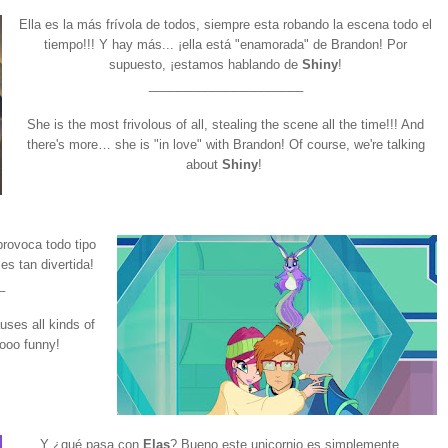
Ella es la más frívola de todos, siempre esta robando la escena todo el
tiempo!!! Y hay más... ¡ella está "enamorada" de Brandon! Por
supuesto, ¡estamos hablando de
Shiny
!
______________________
She is the most frivolous of all, stealing the scene all the time!!! And
there's more… she is "in love" with Brandon! Of course, we're talking
about
Shiny
!
rovoca todo tipo
es tan divertida!
_
ses all kinds of
sooo funny!
Y ¿qué pasa con
Elas
? Bueno este unicornio es simplemente...