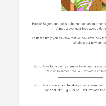
Hadas! Seguro que todos sabemos que ahora tenemos 
Vamos a averiguar todo acerca de n
______
Fairies! Surely you all know that we now have new fri
all about our new comp
Squonk
es tan lindo, ¡y siempre tiene una mirada du
Pero no lo llames "feo" o... explotara en lág
___________________________
Squonk
is so cute, and he always has a sweet look 
don't call him "ugly" or he… will explode into