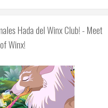
males Hada del Winx Club! - Meet
 of Winx!