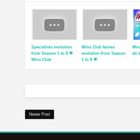
Specialists evolution
Winx Club fairies
Win
from Season 1 to 8 🌟
evolution from Season
all 
Winx Club
1 to 8 🌟
Newer Post