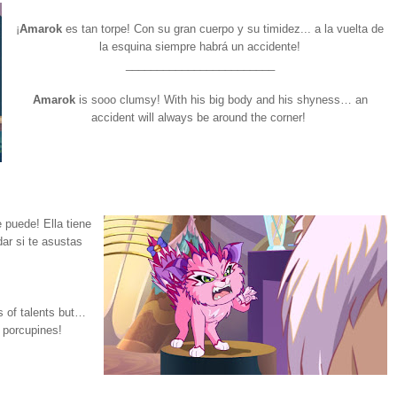
¡
Amarok
es tan torpe! Con su gran cuerpo y su timidez... a la vuelta de
la esquina siempre habrá un accidente!
________________________
Amarok
is sooo clumsy! With his big body and his shyness… an
accident will always be around the corner!
puede! Ella tiene
ar si te asustas
s of talents but…
y porcupines!