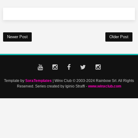
Newer Post
Older Post
Template by
SoraTemplates
| Winx Club © 2003-2024 Rainbow Srl. All Rights
Reserved. Series created by Iginio Straffi -
www.winxclub.com