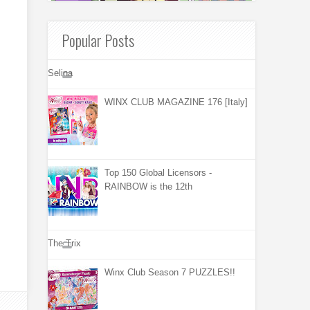
Popular Posts
Selina
WINX CLUB MAGAZINE 176 [Italy]
Top 150 Global Licensors -
RAINBOW is the 12th
The Trix
Winx Club Season 7 PUZZLES!!