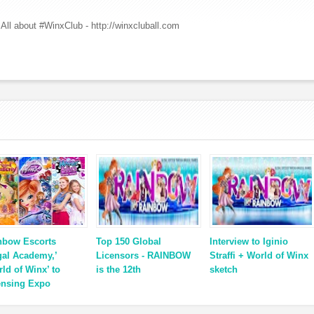
All about #WinxClub - http://winxcluball.com
nbow Escorts
Top 150 Global
Interview to Iginio
gal Academy,’
Licensors - RAINBOW
Straffi + World of Winx
rld of Winx’ to
is the 12th
sketch
ensing Expo