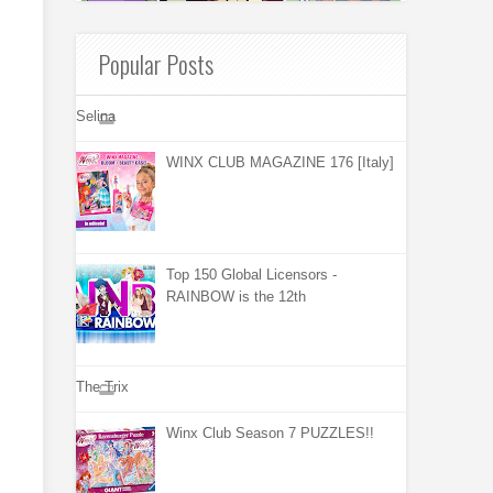
Popular Posts
Selina
WINX CLUB MAGAZINE 176 [Italy]
Top 150 Global Licensors -
RAINBOW is the 12th
The Trix
Winx Club Season 7 PUZZLES!!