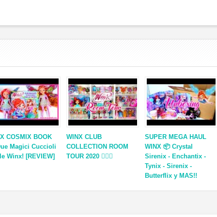
NX COSMIX BOOK
WINX CLUB
SUPER MEGA HAUL
Due Magici Cuccioli
COLLECTION ROOM
WINX 📦 Crystal
 le Winx! [REVIEW]
TOUR 2020 🧚‍♀️✨
Sirenix - Enchantix -
Tynix - Sirenix -
Butterflix y MAS!!