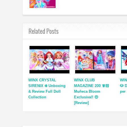
Related Posts
WINX CRYSTAL
WINX CLUB
WI
SIRENIX ❄️ Unboxing
MAGAZINE 200 🧚🏻
🐶 
& Review Full Doll
Muñeca Bloom
per
Collection
Exclusiva!! 😍
[Review]