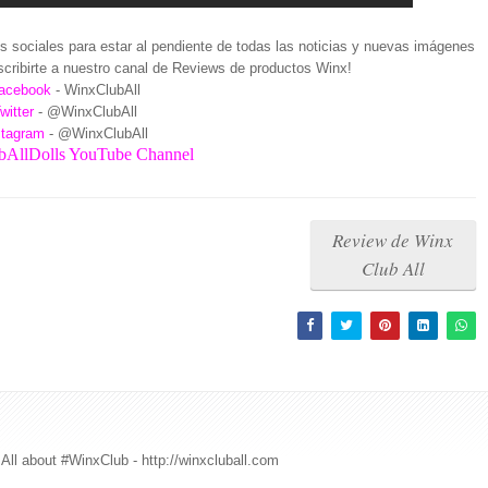
 sociales para estar al pendiente de todas las noticias y nuevas imágenes
cribirte a nuestro canal de Reviews de productos Winx!
acebook
- WinxClubAll
witter
- @WinxClubAll
stagram
- @WinxClubAll
AllDolls YouTube Channel
Review de Winx
Club All
All about #WinxClub - http://winxcluball.com