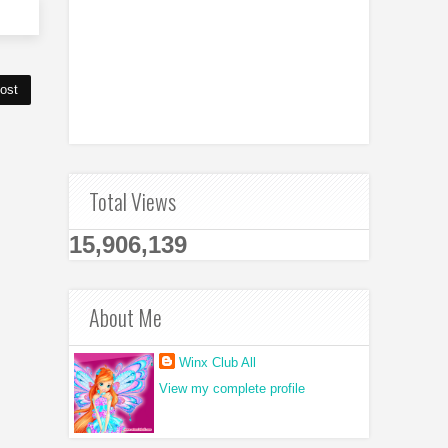
ost
Total Views
15,906,139
About Me
Winx Club All
View my complete profile