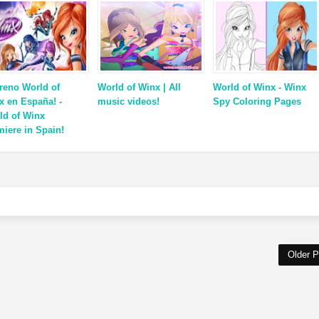
treno World of
World of Winx | All
World of Winx - Winx
x en España! -
music videos!
Spy Coloring Pages
ld of Winx
miere in Spain!
Older P