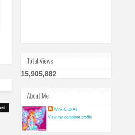
Total Views
15,905,882
About Me
ost
Winx Club All
View my complete profile