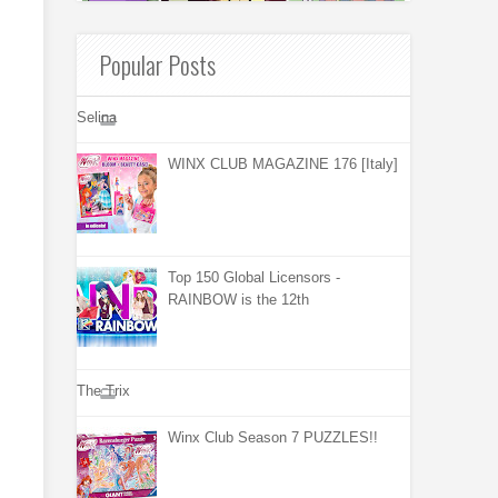
Popular Posts
Selina
WINX CLUB MAGAZINE 176 [Italy]
Top 150 Global Licensors -
RAINBOW is the 12th
The Trix
Winx Club Season 7 PUZZLES!!