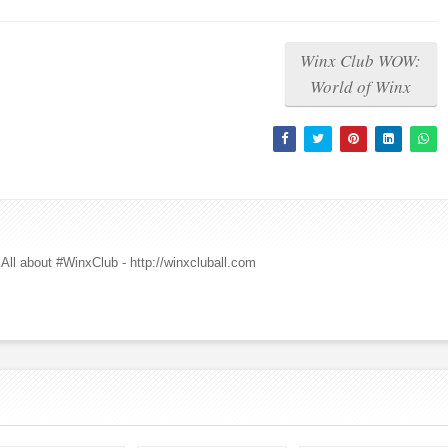
Winx Club WOW:
World of Winx
All about #WinxClub - http://winxcluball.com