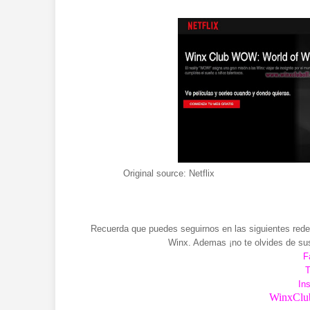
Original source: Netflix
Recuerda que puedes seguirnos en las siguientes redes
Winx. Ademas ¡no te olvides de sus
F
T
In
WinxClub