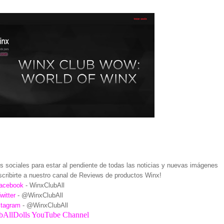
 sociales para estar al pendiente de todas las noticias y nuevas imágenes
cribirte a nuestro canal de Reviews de productos Winx!
acebook
- WinxClubAll
witter
- @WinxClubAll
stagram
- @WinxClubAll
AllDolls YouTube Channel