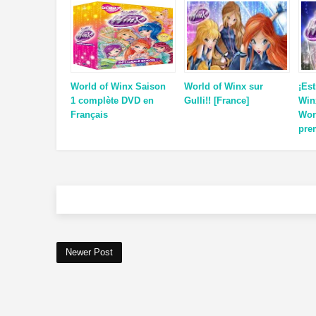
World of Winx Saison
World of Winx sur
¡Es
1 complète DVD en
Gulli!! [France]
Win
Français
Wor
pre
Newer Post