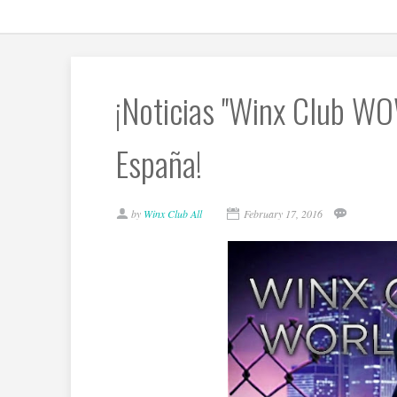
¡Noticias ''Winx Club WO
España!
by
Winx Club All
February 17, 2016