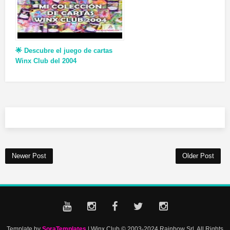
🌟 Descubre el juego de cartas
Winx Club del 2004
Newer Post
Older Post
Template by
SoraTemplates
| Winx Club © 2003-2024 Rainbow Srl. All Rights