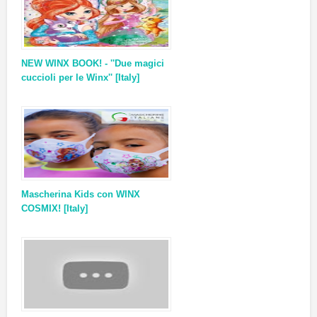
NEW WINX BOOK! - ''Due magici
cuccioli per le Winx'' [Italy]
Mascherina Kids con WINX
COSMIX! [Italy]