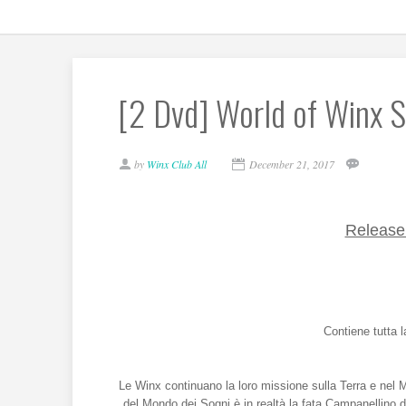
[2 Dvd] World of Winx 
by
Winx Club All
December 21, 2017
Release
Contiene tutta 
Le Winx continuano la loro missione sulla Terra e nel
del Mondo dei Sogni è in realtà la fata Campanellino