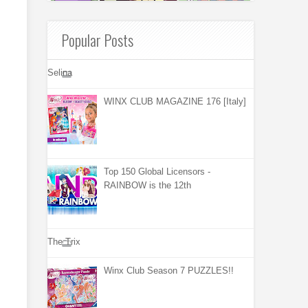
Popular Posts
Selina
WINX CLUB MAGAZINE 176 [Italy]
Top 150 Global Licensors -
RAINBOW is the 12th
The Trix
Winx Club Season 7 PUZZLES!!