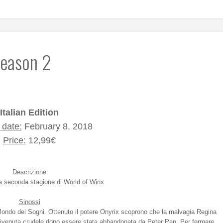
Season 2
Italian Edition
 date:
February 8, 2018
Price:
12,99€
Descrizione
la seconda stagione di World of Winx
Sinossi
 Mondo dei Sogni. Ottenuto il potere Onyrix scoprono che la malvagia Regina
 divenuta crudele dopo essere stata abbandonata da Peter Pan. Per fermare