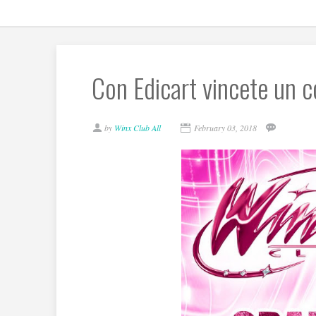
Con Edicart vincete un 
by
Winx Club All
February 03, 2018