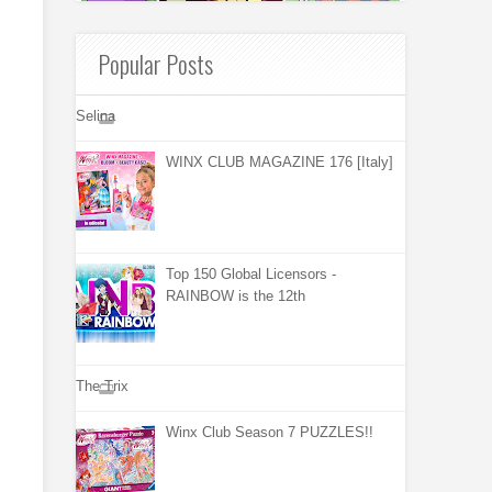
Popular Posts
Selina
WINX CLUB MAGAZINE 176 [Italy]
Top 150 Global Licensors -
RAINBOW is the 12th
The Trix
Winx Club Season 7 PUZZLES!!