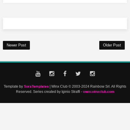
Newer Post
Older Post
Template by
SoraTemplates
| Winx Club © 2003-2024 Rainbow Srl. All Rights
Reserved. Series created by Iginio Straffi -
www.winxclub.com