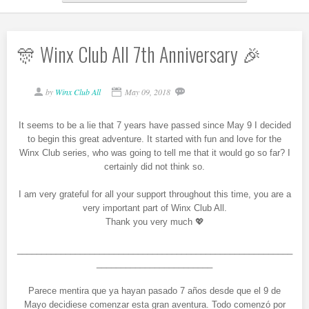
🎊 Winx Club All 7th Anniversary 🎉
by
Winx Club All
May 09, 2018
It seems to be a lie that 7 years have passed since May 9 I decided
to begin this great adventure. It started with fun and love for the
Winx Club series, who was going to tell me that it would go so far? I
certainly did not think so.
I am very grateful for all your support throughout this time, you are a
very important part of Winx Club All.
Thank you very much 💖
_________________________________________________________
________________________
Parece mentira que ya hayan pasado 7 años desde que el 9 de
Mayo decidiese comenzar esta gran aventura. Todo comenzó por