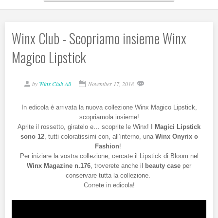
Winx Club - Scopriamo insieme Winx
Magico Lipstick
by
Winx Club All
November 17, 2018
In edicola è arrivata la nuova collezione Winx Magico Lipstick,
scopriamola insieme!
Aprite il rossetto, giratelo e… scoprite le Winx! I
Magici Lipstick
sono 12
, tutti coloratissimi con, all’interno, una
Winx Onyrix o
Fashion
!
Per iniziare la vostra collezione, cercate il Lipstick di Bloom nel
Winx Magazine n.176
, troverete anche il
beauty case
per
conservare tutta la collezione.
Correte in edicola!