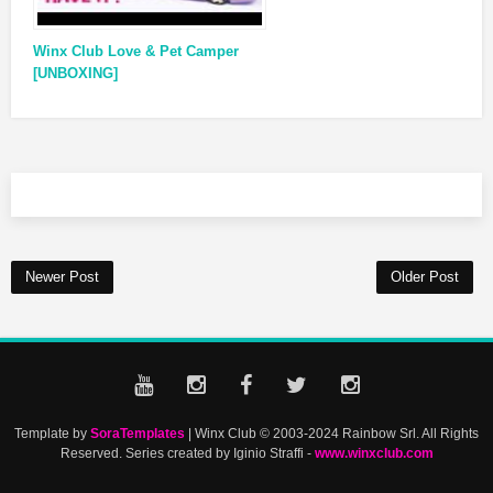
Winx Club Love & Pet Camper
[UNBOXING]
Newer Post
Older Post
Template by
SoraTemplates
| Winx Club © 2003-2024 Rainbow Srl. All Rights
Reserved. Series created by Iginio Straffi -
www.winxclub.com