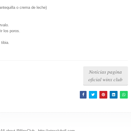
antequilla o crema de leche)
rvalo.
ir los poros.
tibia.
Noticias pagina
oficial winx club
All about #WinxClub - http://winxcluball.com