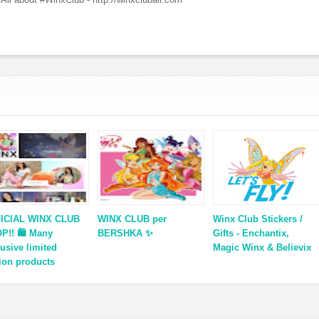
ICIAL WINX CLUB
WINX CLUB per
Winx Club Stickers /
P!! 🛍 Many
BERSHKA ✨
Gifts - Enchantix,
lusive limited
Magic Winx & Believix
tion products