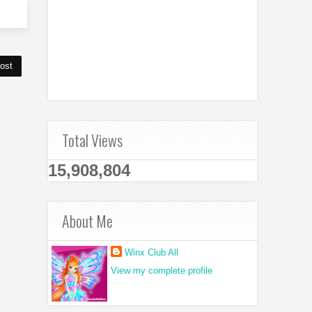
ost
Total Views
15,908,804
About Me
Winx Club All
View my complete profile