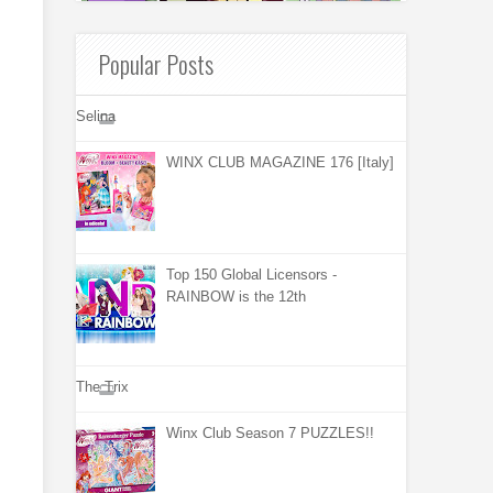
Popular Posts
Selina
WINX CLUB MAGAZINE 176 [Italy]
Top 150 Global Licensors -
RAINBOW is the 12th
The Trix
Winx Club Season 7 PUZZLES!!