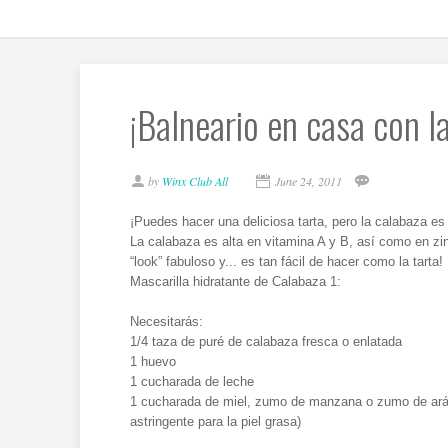
¡Balneario en casa con l
by
Winx Club All
June 24, 2011
¡Puedes hacer una deliciosa tarta, pero la calabaza es 
La calabaza es alta en vitamina A y B, así como en zin
“look” fabuloso y... es tan fácil de hacer como la tarta!
Mascarilla hidratante de Calabaza 1:
Necesitarás:
1/4 taza de puré de calabaza fresca o enlatada
1 huevo
1 cucharada de leche
1 cucharada de miel, zumo de manzana o zumo de ar
astringente para la piel grasa)