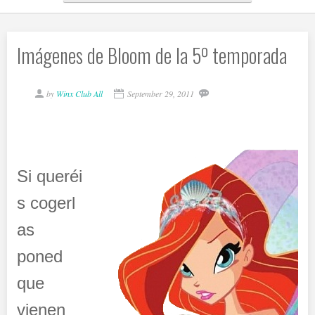
Imágenes de Bloom de la 5º temporada
by
Winx Club All
September 29, 2011
Si queréi
s cogerl
as
poned
que
vienen